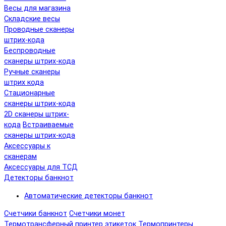
Весы для магазина
Складские весы
Проводные сканеры
штрих-кода
Беспроводные
сканеры штрих-кода
Ручные сканеры
штрих кода
Cтационарные
сканеры штрих-кода
2D сканеры штрих-
кода
Встраиваемые
сканеры штрих-кода
Аксессуары к
сканерам
Аксессуары для ТСД
Детекторы банкнот
Автоматические детекторы банкнот
Счетчики банкнот
Счетчики монет
Термотрансферный принтер этикеток
Термопринтеры