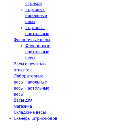
стойкой
Торговые
напольные
весы
Торговые
настольные
Фасовочные весы
Фасовочные
настольные
весы
Весы с печатью
этикеток
Лабораторные
весы
Напольные
весы
Настольные
весы
Весы для
магазина
Складские весы
Сканеры штрих-кодов