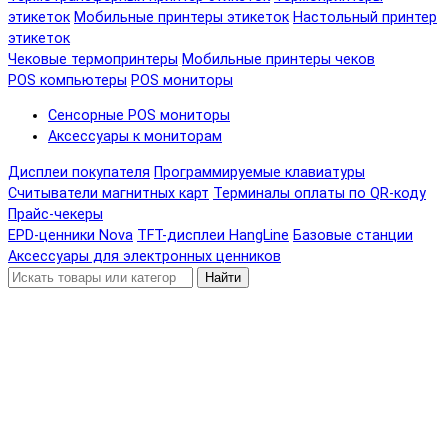
этикеток
Мобильные принтеры этикеток
Настольный принтер
этикеток
Чековые термопринтеры
Мобильные принтеры чеков
POS компьютеры
POS мониторы
Сенсорные POS мониторы
Аксессуары к мониторам
Дисплеи покупателя
Программируемые клавиатуры
Считыватели магнитных карт
Терминалы оплаты по QR-коду
Прайс-чекеры
EPD-ценники Nova
TFT-дисплеи HangLine
Базовые станции
Аксессуары для электронных ценников
Найти