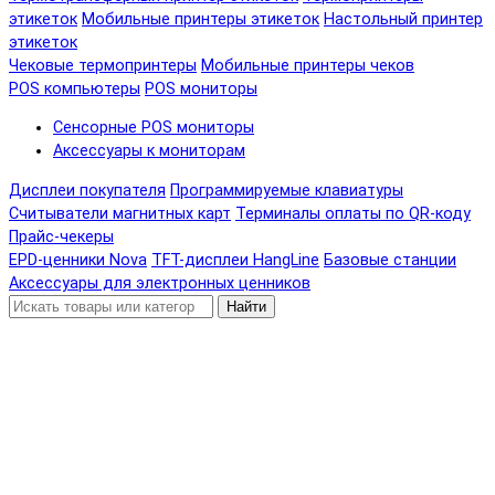
этикеток
Мобильные принтеры этикеток
Настольный принтер
этикеток
Чековые термопринтеры
Мобильные принтеры чеков
POS компьютеры
POS мониторы
Сенсорные POS мониторы
Аксессуары к мониторам
Дисплеи покупателя
Программируемые клавиатуры
Считыватели магнитных карт
Терминалы оплаты по QR-коду
Прайс-чекеры
EPD-ценники Nova
TFT-дисплеи HangLine
Базовые станции
Аксессуары для электронных ценников
Найти