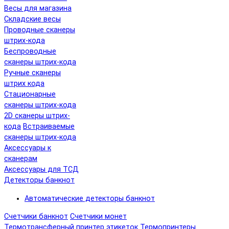
Весы для магазина
Складские весы
Проводные сканеры
штрих-кода
Беспроводные
сканеры штрих-кода
Ручные сканеры
штрих кода
Cтационарные
сканеры штрих-кода
2D сканеры штрих-
кода
Встраиваемые
сканеры штрих-кода
Аксессуары к
сканерам
Аксессуары для ТСД
Детекторы банкнот
Автоматические детекторы банкнот
Счетчики банкнот
Счетчики монет
Термотрансферный принтер этикеток
Термопринтеры