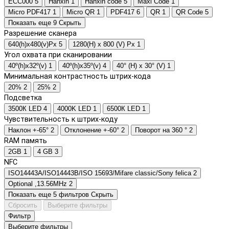
ECC000
5
Hanxin
1
Hanxin code
5
Maxi Code
1
Micro PDF417
1
Micro QR
1
PDF417
6
QR
1
QR Code
5
Показать еще 9
Скрыть
Разрешение сканера
640(h)х480(v)Px
5
1280(H) x 800 (V) Px
1
Угол охвата при сканировании
40º(h)x32º(v)
1
40º(h)x35º(v)
4
40° (H) x 30° (V)
1
Минимальная контрастность штрих-кода
20%
2
25%
2
Подсветка
3500К LED
4
4000K LED
1
6500К LED
1
Чувствительность к штрих-коду
Наклон +-65°
2
Отклонение +-60°
2
Поворот на 360 °
2
RAM память
2GB
1
4 GB
3
NFC
ISO14443A/ISO14443B/ISO 15693/Mifare classic/Sony felica
2
Optional ,13.56MHz
2
Показать еще 5 фильтров
Скрыть
Сбросить
Выберите фильтры
Фильтр
Выберите фильтры