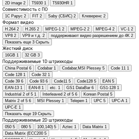
2D image
2
T5930
1
T5930HR
1
Совместимость с ПО
1С Рарус
2
FIT
2
Saby (СБИС)
2
Клеверенс
2
Формат видео
H.264
2
H.265
2
MPEG-1
2
MPEG-2
2
MPEG-4
2
VC-1
2
VP8
2
VP9 и т.д.
2
поддерживают видео разрешением до 4K
2
Показать еще 3
Скрыть
Жесткий диск
16GB
1
32 GB
3
Поддерживаемые 1D штрихкоды
China Postal
6
Codabar
1
Codabar,MSI Plessey
5
Code 11
1
Code 128
1
Code 32
1
Code 39
6
Code 93
6
Code11
5
Code128
5
EAN
5
EAN-13
1
EAN-8
1
etc.
1
GS1 DataBar
6
GS1-128
1
Industrial 2 of 5
1
Interleaved 2 of 5
6
Korean Postal
5
Matrix 2 of 5
6
MSI Plessey
1
Telepen
1
UPC
5
UPC-A
1
UPC-E
1
Показать еще 19
Скрыть
Поддерживаемые 2D штрихкоды
050
5
080
5
100,140)
5
Aztec
1
Data Matrix
1
Data Matrix (ECC200
5