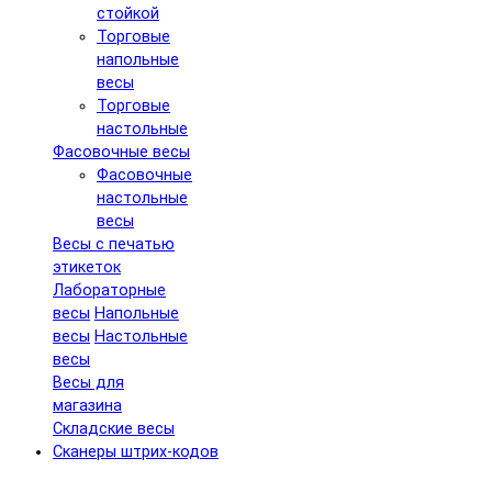
стойкой
Торговые
напольные
весы
Торговые
настольные
Фасовочные весы
Фасовочные
настольные
весы
Весы с печатью
этикеток
Лабораторные
весы
Напольные
весы
Настольные
весы
Весы для
магазина
Складские весы
Сканеры штрих-кодов