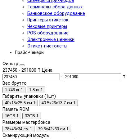
Сканеры штрих-кодов
Терминалы сбора данных
Банковское оборудование
Принтеры этикеток
Чековые принтеры
POS оборудование
Электронные ценники
Этикет-пистолеты
Прайс-чекеры
Фильтр
237450
-
291080
₸
Цена
-
₸
Вес брутто
1.746 кг
1
1.8 кг
1
Габариты упаковки (1шт)
40х15х25.5 см
1
40.5х26х13.7 см
1
Память ROM
16GB
1
32GB
1
Размеры мастербокса
78х43х34 см
1
79.5х42х30 см
1
Сканирующий модуль