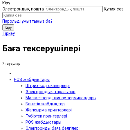
Кіру
Электрондық пошта
Құпия сөз
Парольді ұмыттыңыз ба?
Кіру
Тіркеу
Баға тексерушілері
7 тауарлар
POS жабдықтары
Штрих-код сканерлері
Электрондық таразылар
Мәліметтерді жинау терминалдары
Банктік жабдықтар
Жапсырма принтерлері
Түбіртек принтерлері
POS жабдықтары
Электронды баға белгілері