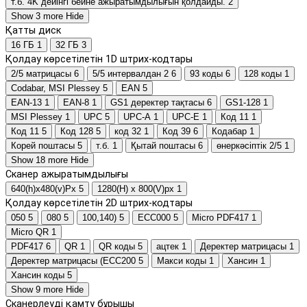
т.б. 4K дейінгі бейне ажыратымдылығын қолдайды.
2
Show 3 more
Hide
Қатты диск
16 ГБ
1
32 ГБ
3
Қолдау көрсетілетін 1D штрих-кодтары
2/5 матрицасы
6
5/5 интервалдан 2
6
93 коды
6
128 коды
1
Codabar, MSI Plessey
5
EAN
5
EAN-13
1
EAN-8
1
GS1 деректер тақтасы
6
GS1-128
1
MSI Plessey
1
UPC
5
UPC-A
1
UPC-E
1
Код 11
1
Код 11
5
Код 128
5
код 32
1
Код 39
6
Кодабар
1
Корей поштасы
5
т.б.
1
Қытай поштасы
6
өнеркәсіптік 2/5
1
Show 18 more
Hide
Сканер ажыратымдылығы
640(h)х480(v)Px
5
1280(H) x 800(V)px
1
Қолдау көрсетілетін 2D штрих-кодтары
050
5
080
5
100,140)
5
ECC000
5
Micro PDF417
1
Micro QR
1
PDF417
6
QR
1
QR коды
5
ацтек
1
Деректер матрицасы
1
Деректер матрицасы (ECC200
5
Макси коды
1
Хансин
1
Хансин коды
5
Show 9 more
Hide
Сканерлеуді қамту бұрышы