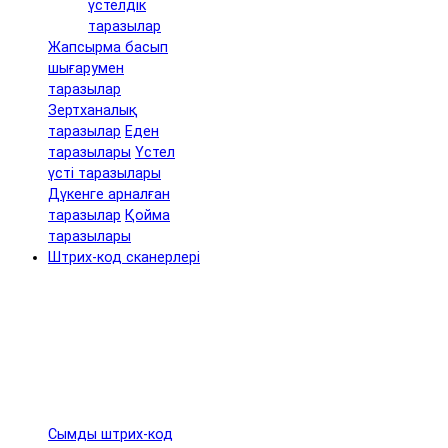
үстелдік
таразылар
Жапсырма басып
шығарумен
таразылар
Зертханалық
таразылар
Еден
таразылары
Үстел
үсті таразылары
Дүкенге арналған
таразылар
Қойма
таразылары
Штрих-код сканерлері
Сымды штрих-код