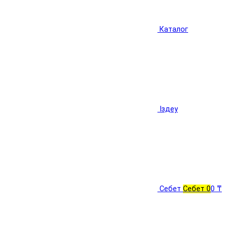
Каталог
Іздеу
Себет
Себет
0
0 ₸