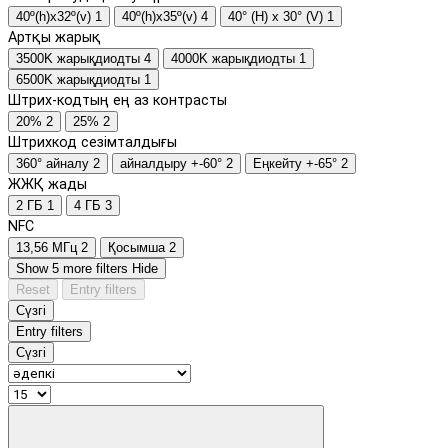
40º(h)x32º(v)
1
40º(h)x35º(v)
4
40° (H) x 30° (V)
1
Артқы жарық
3500K жарықдиодты
4
4000K жарықдиодты
1
6500K жарықдиодты
1
Штрих-кодтың ең аз контрасты
20%
2
25%
2
Штрихкод сезімталдығы
360° айналу
2
айналдыру +-60°
2
Еңкейту +-65°
2
ЖЖҚ жады
2 ГБ
1
4 ГБ
3
NFC
13,56 МГц
2
Қосымша
2
Show 5 more filters
Hide
Reset
Entry filters
Сүзгі
Entry filters
Сүзгі