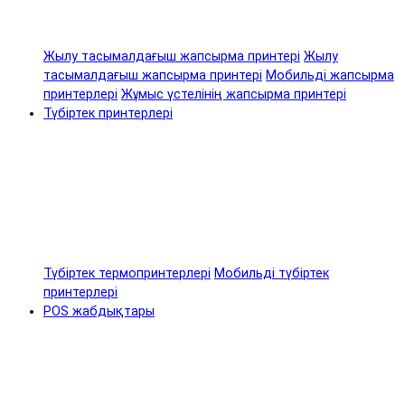
Жылу тасымалдағыш жапсырма принтері
Жылу
тасымалдағыш жапсырма принтері
Мобильді жапсырма
принтерлері
Жұмыс үстелінің жапсырма принтері
Түбіртек принтерлері
Түбіртек термопринтерлері
Мобильді түбіртек
принтерлері
POS жабдықтары