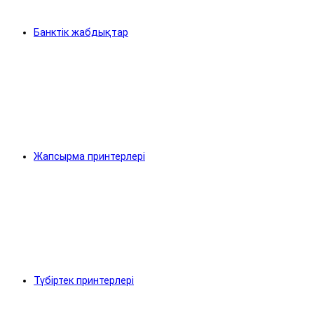
Банктік жабдықтар
Жапсырма принтерлері
Түбіртек принтерлері