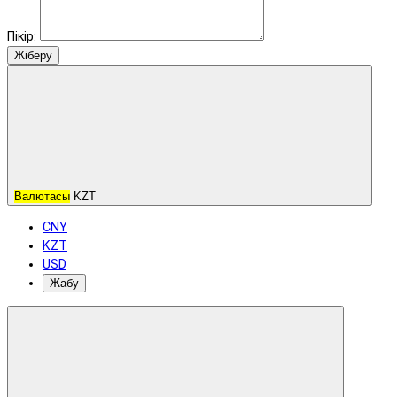
Пікір:
Жіберу
Валютасы
KZT
CNY
KZT
USD
Жабу