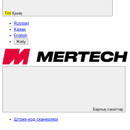
Тілі
Қазақ
Russian
Қазақ
English
Жабу
Барлық санаттар
Штрих-код сканерлері