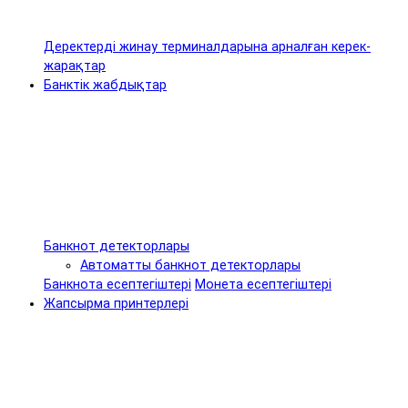
Деректерді жинау терминалдарына арналған керек-
жарақтар
Банктік жабдықтар
Банкнот детекторлары
Автоматты банкнот детекторлары
Банкнота есептегіштері
Монета есептегіштері
Жапсырма принтерлері