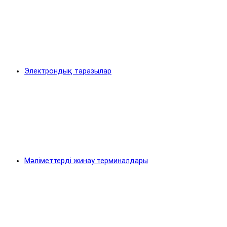
Электрондық таразылар
Мәліметтерді жинау терминалдары