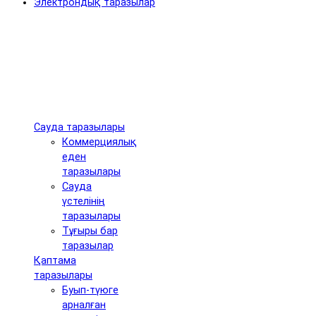
Электрондық таразылар
Сауда таразылары
Коммерциялық
еден
таразылары
Сауда
үстелінің
таразылары
Тұғыры бар
таразылар
Қаптама
таразылары
Буып-түюге
арналған