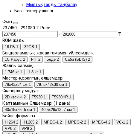
Мылтықтарды таңбалау
Баға тексерушілері
Сүзгі
237450
-
291080
₸
Price
-
₸
ROM жады
16 ГБ
1
32GB
1
Бағдарламалық жасақтамамен үйлесімділік
1С Рарус
2
FIT
2
Беде
2
Саби (SBIS)
2
Жалпы салмақ
1.746 кг
1
1.8 кг
1
Мастер-қораптың өлшемдері
78х43х34 см
1
79. 5х42х30 см
1
Сканерлеу модулі
2D кескіні
2
T5930
1
T5930HR
1
Қаптаманың Өлшемдері (1 дана)
40х15х25. 5 см
1
40.5х26х13. 7 см
1
Бейне форматы
H.264
2
H.265
2
MPEG-1
2
MPEG-2
2
MPEG-4
2
VC-1
2
VP8
2
VP9
2