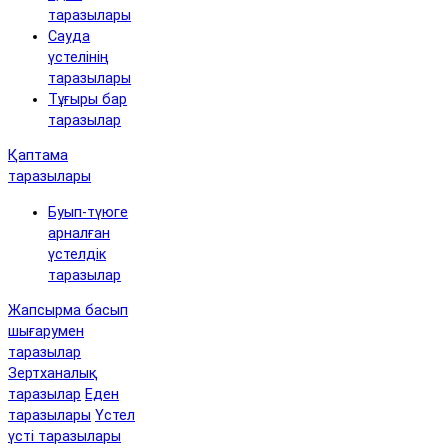
таразылары
Сауда
үстелінің
таразылары
Тұғыры бар
таразылар
Қаптама
таразылары
Буып-түюге
арналған
үстелдік
таразылар
Жапсырма басып
шығарумен
таразылар
Зертханалық
таразылар
Еден
таразылары
Үстел
үсті таразылары