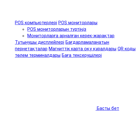
POS компьютерлері
POS мониторлары
POS мониторларын түртіңіз
Мониторларға арналған керек-жарақтар
Тұтынушы дисплейлері
Бағдарламаланатын
пернетақталар
Магниттік карта оқу құралдары
QR коды
төлем терминалдары
Баға тексерушілері
Басты бет