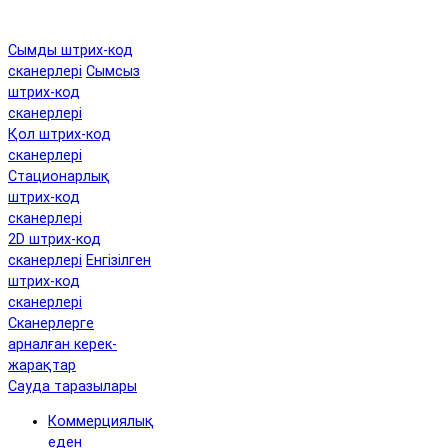
Сымды штрих-код
сканерлері
Сымсыз
штрих-код
сканерлері
Қол штрих-код
сканерлері
Стационарлық
штрих-код
сканерлері
2D штрих-код
сканерлері
Енгізілген
штрих-код
сканерлері
Сканерлерге
арналған керек-
жарақтар
Сауда таразылары
Коммерциялық
еден