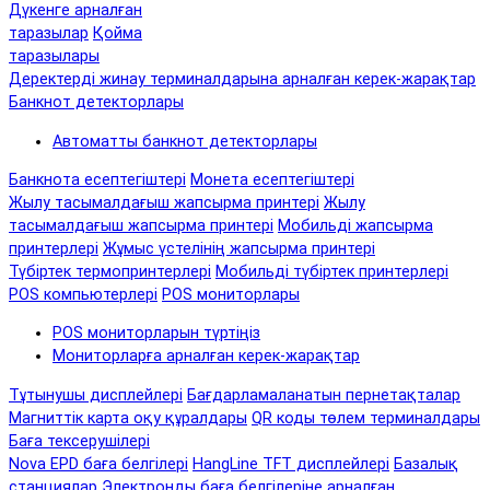
Дүкенге арналған
таразылар
Қойма
таразылары
Деректерді жинау терминалдарына арналған керек-жарақтар
Банкнот детекторлары
Автоматты банкнот детекторлары
Банкнота есептегіштері
Монета есептегіштері
Жылу тасымалдағыш жапсырма принтері
Жылу
тасымалдағыш жапсырма принтері
Мобильді жапсырма
принтерлері
Жұмыс үстелінің жапсырма принтері
Түбіртек термопринтерлері
Мобильді түбіртек принтерлері
POS компьютерлері
POS мониторлары
POS мониторларын түртіңіз
Мониторларға арналған керек-жарақтар
Тұтынушы дисплейлері
Бағдарламаланатын пернетақталар
Магниттік карта оқу құралдары
QR коды төлем терминалдары
Баға тексерушілері
Nova EPD баға белгілері
HangLine TFT дисплейлері
Базалық
станциялар
Электронды баға белгілеріне арналған