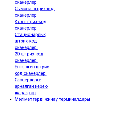
сканерлері
Сымсыз штрих-код
сканерлері
Қол штрих-код
сканерлері
Стационарлық
штрих-код
сканерлері
2D штрих-код
сканерлері
Енгізілген штрих-
код сканерлері
Сканерлерге
арналған керек-
жарақтар
Мәліметтерді жинау терминалдары