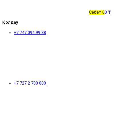
Себет
0
0 ₸
Қолдау
+7 747 094 99 88
+7 727 2 700 800