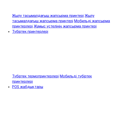
Жылу тасымалдағыш жапсырма принтері
Жылу
тасымалдағыш жапсырма принтері
Мобильді жапсырма
принтерлері
Жұмыс үстелінің жапсырма принтері
Түбіртек принтерлері
Түбіртек термопринтерлері
Мобильді түбіртек
принтерлері
POS жабдықтары