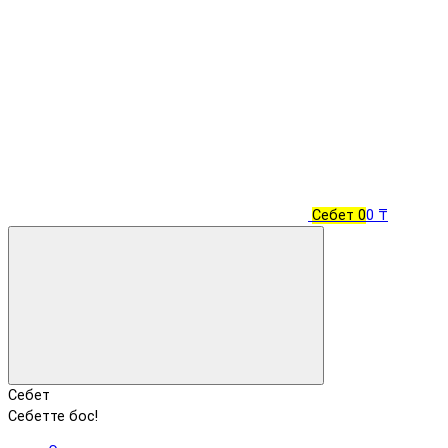
Себет
0
0 ₸
Себет
Себетте бос!