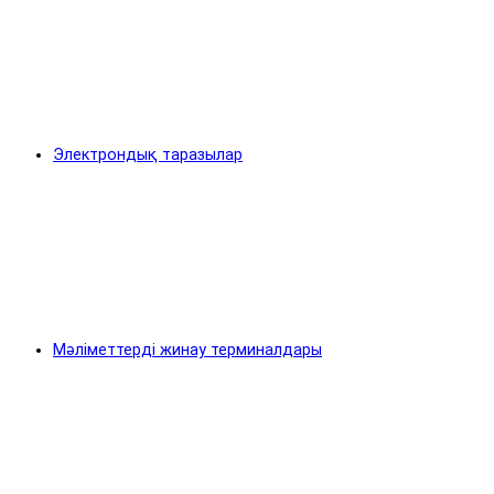
Электрондық таразылар
Мәліметтерді жинау терминалдары