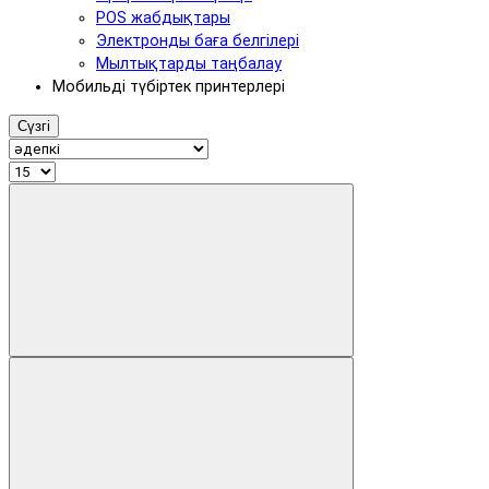
POS жабдықтары
Электронды баға белгілері
Мылтықтарды таңбалау
Мобильді түбіртек принтерлері
Сүзгі