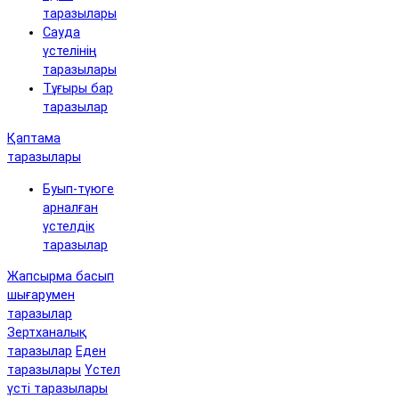
таразылары
Сауда
үстелінің
таразылары
Тұғыры бар
таразылар
Қаптама
таразылары
Буып-түюге
арналған
үстелдік
таразылар
Жапсырма басып
шығарумен
таразылар
Зертханалық
таразылар
Еден
таразылары
Үстел
үсті таразылары