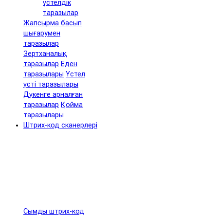
үстелдік
таразылар
Жапсырма басып
шығарумен
таразылар
Зертханалық
таразылар
Еден
таразылары
Үстел
үсті таразылары
Дүкенге арналған
таразылар
Қойма
таразылары
Штрих-код сканерлері
Сымды штрих-код