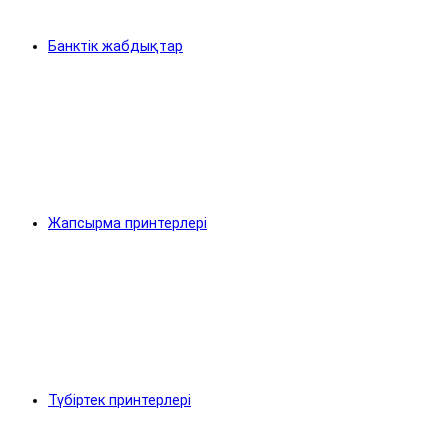
Банктік жабдықтар
Жапсырма принтерлері
Түбіртек принтерлері