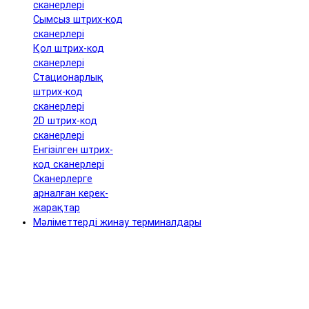
сканерлері
Сымсыз штрих-код
сканерлері
Қол штрих-код
сканерлері
Стационарлық
штрих-код
сканерлері
2D штрих-код
сканерлері
Енгізілген штрих-
код сканерлері
Сканерлерге
арналған керек-
жарақтар
Мәліметтерді жинау терминалдары