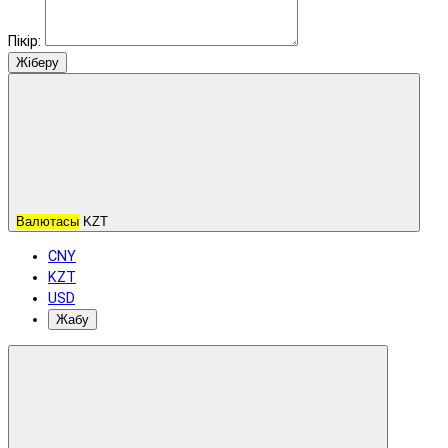
Пікір:
Жіберу
Валютасы
KZT
CNY
KZT
USD
Жабу