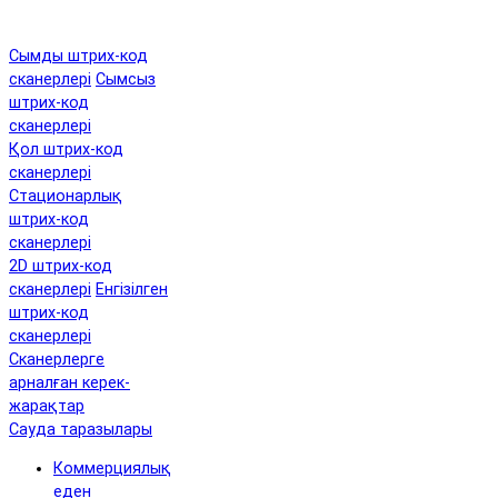
Сымды штрих-код
сканерлері
Сымсыз
штрих-код
сканерлері
Қол штрих-код
сканерлері
Стационарлық
штрих-код
сканерлері
2D штрих-код
сканерлері
Енгізілген
штрих-код
сканерлері
Сканерлерге
арналған керек-
жарақтар
Сауда таразылары
Коммерциялық
еден