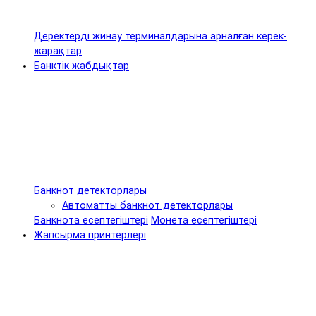
Деректерді жинау терминалдарына арналған керек-
жарақтар
Банктік жабдықтар
Банкнот детекторлары
Автоматты банкнот детекторлары
Банкнота есептегіштері
Монета есептегіштері
Жапсырма принтерлері