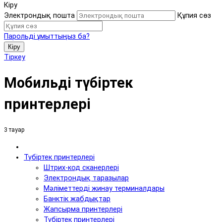
Кіру
Электрондық пошта
Құпия сөз
Парольді ұмыттыңыз ба?
Кіру
Тіркеу
Мобильді түбіртек
принтерлері
3 тауар
Түбіртек принтерлері
Штрих-код сканерлері
Электрондық таразылар
Мәліметтерді жинау терминалдары
Банктік жабдықтар
Жапсырма принтерлері
Түбіртек принтерлері