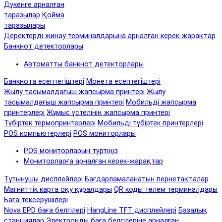
Дүкенге арналған
таразылар
Қойма
таразылары
Деректерді жинау терминалдарына арналған керек-жарақтар
Банкнот детекторлары
Автоматты банкнот детекторлары
Банкнота есептегіштері
Монета есептегіштері
Жылу тасымалдағыш жапсырма принтері
Жылу
тасымалдағыш жапсырма принтері
Мобильді жапсырма
принтерлері
Жұмыс үстелінің жапсырма принтері
Түбіртек термопринтерлері
Мобильді түбіртек принтерлері
POS компьютерлері
POS мониторлары
POS мониторларын түртіңіз
Мониторларға арналған керек-жарақтар
Тұтынушы дисплейлері
Бағдарламаланатын пернетақталар
Магниттік карта оқу құралдары
QR коды төлем терминалдары
Баға тексерушілері
Nova EPD баға белгілері
HangLine TFT дисплейлері
Базалық
станциялар
Электронды баға белгілеріне арналған