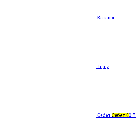
Каталог
Іздеу
Себет
Себет
0
0 ₸