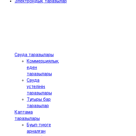
Электрондық таразылар
Сауда таразылары
Коммерциялық
еден
таразылары
Сауда
үстелінің
таразылары
Тұғыры бар
таразылар
Қаптама
таразылары
Буып-түюге
арналған