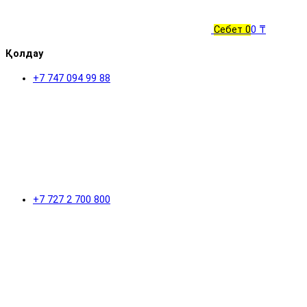
Себет
0
0 ₸
Қолдау
+7 747 094 99 88
+7 727 2 700 800