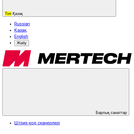
Тілі
Қазақ
Russian
Қазақ
English
Жабу
Барлық санаттар
Штрих-код сканерлері