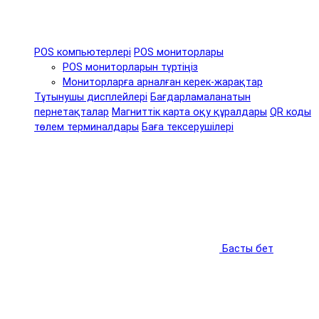
POS компьютерлері
POS мониторлары
POS мониторларын түртіңіз
Мониторларға арналған керек-жарақтар
Тұтынушы дисплейлері
Бағдарламаланатын
пернетақталар
Магниттік карта оқу құралдары
QR коды
төлем терминалдары
Баға тексерушілері
Басты бет