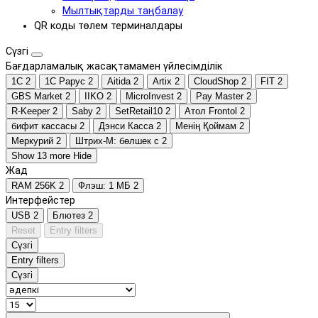
Мылтықтарды таңбалау
QR коды төлем терминалдары
Сүзгі
Бағдарламалық жасақтамамен үйлесімділік
1С
2
1С Рарус
2
Aitida
2
Artix
2
CloudShop
2
FIT
2
GBS Market
2
IIKO
2
MicroInvest
2
Pay Master
2
R-Keeper
2
Saby
2
SetRetail10
2
Атол Frontol
2
бифит кассасы
2
Дэнси Касса
2
Менің Қоймам
2
Меркурий
2
Штрих-М: бөлшек с
2
Show 13 more
Hide
Жад
RAM 256K
2
Флэш: 1 МБ
2
Интерфейстер
USB
2
Блютез
2
Reset
Entry filters
Сүзгі
Entry filters
Сүзгі