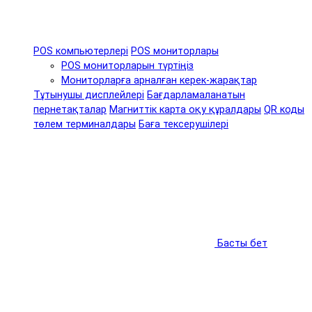
POS компьютерлері
POS мониторлары
POS мониторларын түртіңіз
Мониторларға арналған керек-жарақтар
Тұтынушы дисплейлері
Бағдарламаланатын
пернетақталар
Магниттік карта оқу құралдары
QR коды
төлем терминалдары
Баға тексерушілері
Басты бет