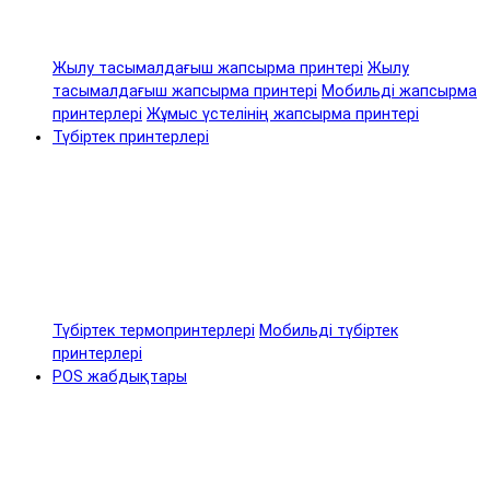
Жылу тасымалдағыш жапсырма принтері
Жылу
тасымалдағыш жапсырма принтері
Мобильді жапсырма
принтерлері
Жұмыс үстелінің жапсырма принтері
Түбіртек принтерлері
Түбіртек термопринтерлері
Мобильді түбіртек
принтерлері
POS жабдықтары