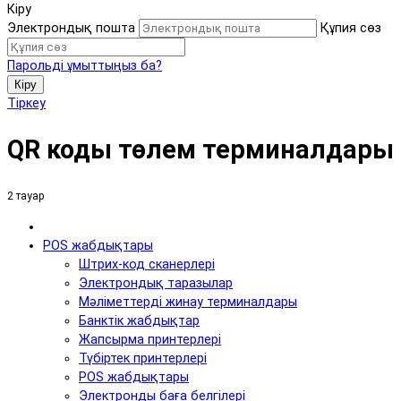
Кіру
Электрондық пошта
Құпия сөз
Парольді ұмыттыңыз ба?
Кіру
Тіркеу
QR коды төлем терминалдары
2 тауар
POS жабдықтары
Штрих-код сканерлері
Электрондық таразылар
Мәліметтерді жинау терминалдары
Банктік жабдықтар
Жапсырма принтерлері
Түбіртек принтерлері
POS жабдықтары
Электронды баға белгілері