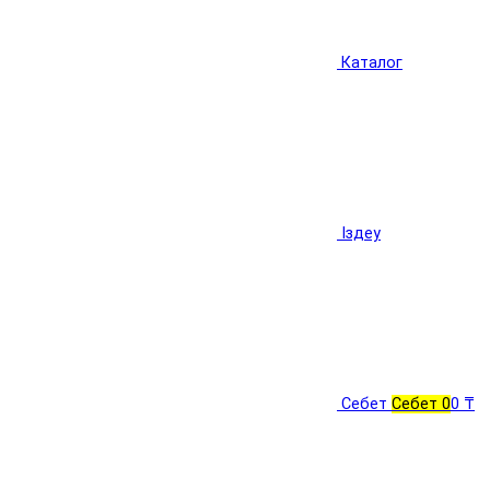
Каталог
Іздеу
Себет
Себет
0
0 ₸