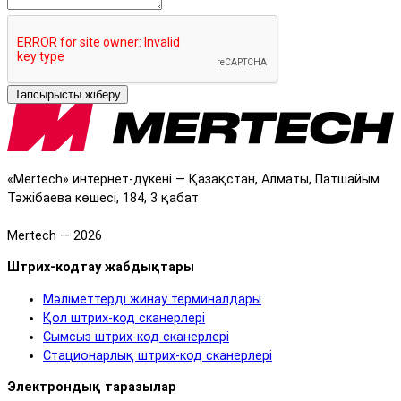
Тапсырысты жіберу
«Mertech» интернет-дүкені — Қазақстан, Алматы, Патшайым
Тәжібаева көшесі, 184, 3 қабат
Mertech — 2026
Штрих-кодтау жабдықтары
Мәліметтерді жинау терминалдары
Қол штрих-код сканерлері
Сымсыз штрих-код сканерлері
Стационарлық штрих-код сканерлері
Электрондық таразылар