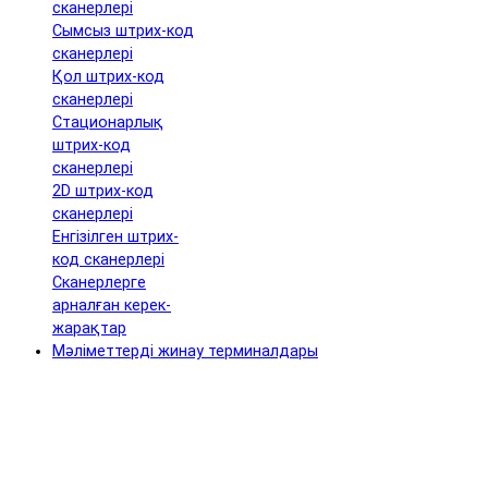
сканерлері
Сымсыз штрих-код
сканерлері
Қол штрих-код
сканерлері
Стационарлық
штрих-код
сканерлері
2D штрих-код
сканерлері
Енгізілген штрих-
код сканерлері
Сканерлерге
арналған керек-
жарақтар
Мәліметтерді жинау терминалдары