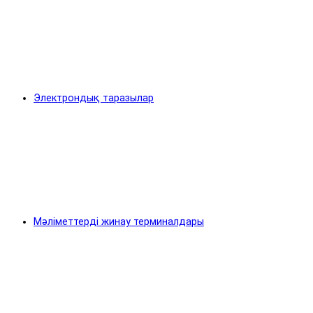
Электрондық таразылар
Мәліметтерді жинау терминалдары