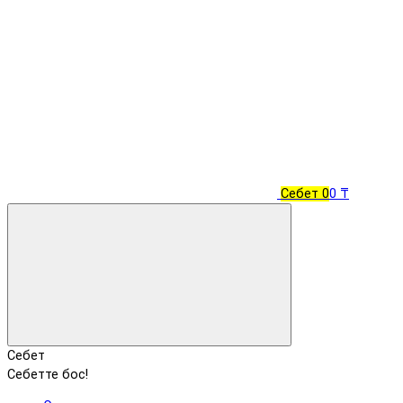
Себет
0
0 ₸
Себет
Себетте бос!