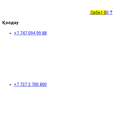
Себет
0
0 ₸
Қолдау
+7 747 094 99 88
+7 727 2 700 800