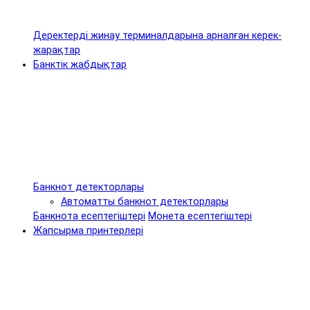
Деректерді жинау терминалдарына арналған керек-
жарақтар
Банктік жабдықтар
Банкнот детекторлары
Автоматты банкнот детекторлары
Банкнота есептегіштері
Монета есептегіштері
Жапсырма принтерлері