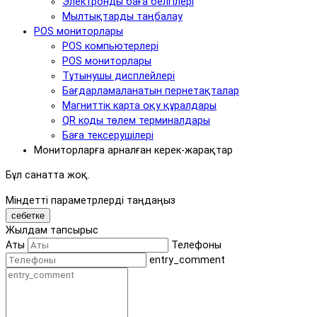
Электронды баға белгілері
Мылтықтарды таңбалау
POS мониторлары
POS компьютерлері
POS мониторлары
Тұтынушы дисплейлері
Бағдарламаланатын пернетақталар
Магниттік карта оқу құралдары
QR коды төлем терминалдары
Баға тексерушілері
Мониторларға арналған керек-жарақтар
Бұл санатта жоқ.
Міндетті параметрлерді таңдаңыз
себетке
Жылдам тапсырыс
Аты
Телефоны
entry_comment