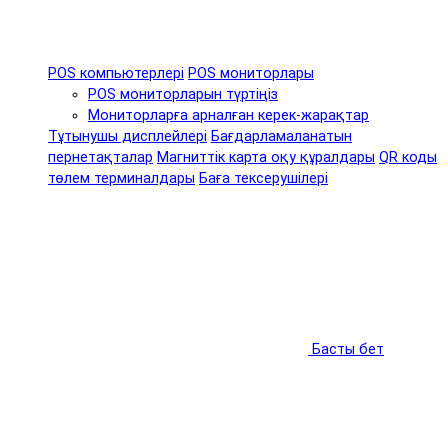
POS компьютерлері
POS мониторлары
POS мониторларын түртіңіз
Мониторларға арналған керек-жарақтар
Тұтынушы дисплейлері
Бағдарламаланатын
пернетақталар
Магниттік карта оқу құралдары
QR коды
төлем терминалдары
Баға тексерушілері
Басты бет