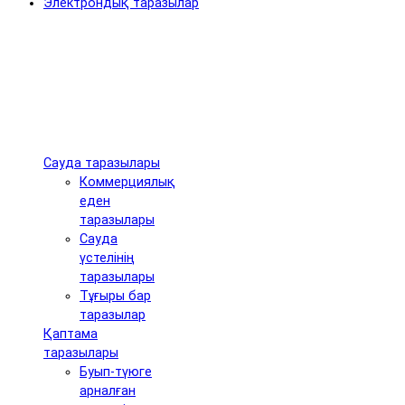
Электрондық таразылар
Сауда таразылары
Коммерциялық
еден
таразылары
Сауда
үстелінің
таразылары
Тұғыры бар
таразылар
Қаптама
таразылары
Буып-түюге
арналған