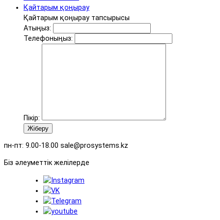
Қайтарым қоңырау
Қайтарым қоңырау тапсырысы
Атыңыз:
Телефоныңыз:
Пікір:
Жіберу
пн-пт: 9.00-18.00 sale@prosystems.kz
Біз әлеуметтік желілерде