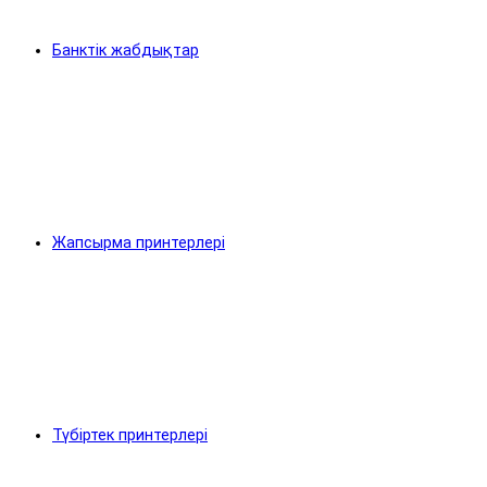
Банктік жабдықтар
Жапсырма принтерлері
Түбіртек принтерлері