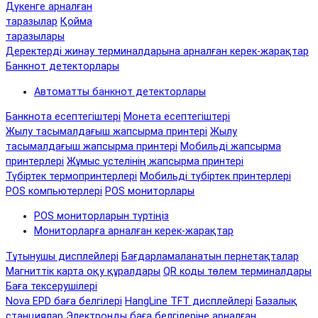
Дүкенге арналған
таразылар
Қойма
таразылары
Деректерді жинау терминалдарына арналған керек-жарақтар
Банкнот детекторлары
Автоматты банкнот детекторлары
Банкнота есептегіштері
Монета есептегіштері
Жылу тасымалдағыш жапсырма принтері
Жылу
тасымалдағыш жапсырма принтері
Мобильді жапсырма
принтерлері
Жұмыс үстелінің жапсырма принтері
Түбіртек термопринтерлері
Мобильді түбіртек принтерлері
POS компьютерлері
POS мониторлары
POS мониторларын түртіңіз
Мониторларға арналған керек-жарақтар
Тұтынушы дисплейлері
Бағдарламаланатын пернетақталар
Магниттік карта оқу құралдары
QR коды төлем терминалдары
Баға тексерушілері
Nova EPD баға белгілері
HangLine TFT дисплейлері
Базалық
станциялар
Электронды баға белгілеріне арналған