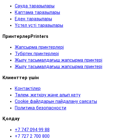
Сауда таразылары
Қаптама таразылары
Еден таразылары
Үстел үсті таразылары
ПринтерлерPrinters
Жапсырма принтерлері
Түбіртек принтерлері
Жылу тасымалдағыш жапсырма принтері
Жылу тасымалдағыш жапсырма принтері
Клиенттер үшін
Контактілер
Төлем, жеткізу және алып кету
Cookie файлдарын пайдалану саясаты
Политика безопасности
Қолдау
+7 747 094 99 88
+7 727 2 700 800