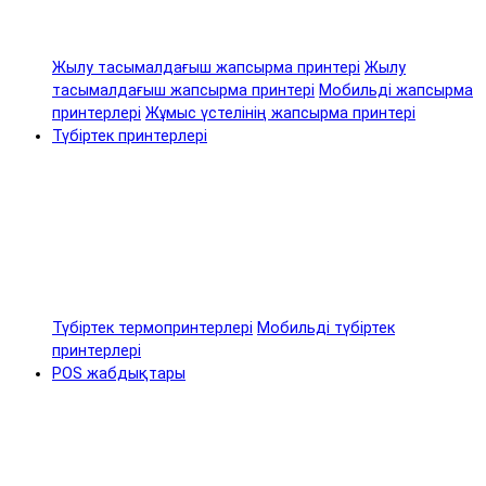
Жылу тасымалдағыш жапсырма принтері
Жылу
тасымалдағыш жапсырма принтері
Мобильді жапсырма
принтерлері
Жұмыс үстелінің жапсырма принтері
Түбіртек принтерлері
Түбіртек термопринтерлері
Мобильді түбіртек
принтерлері
POS жабдықтары