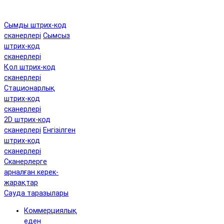
Сымды штрих-код
сканерлері
Сымсыз
штрих-код
сканерлері
Қол штрих-код
сканерлері
Стационарлық
штрих-код
сканерлері
2D штрих-код
сканерлері
Енгізілген
штрих-код
сканерлері
Сканерлерге
арналған керек-
жарақтар
Сауда таразылары
Коммерциялық
еден