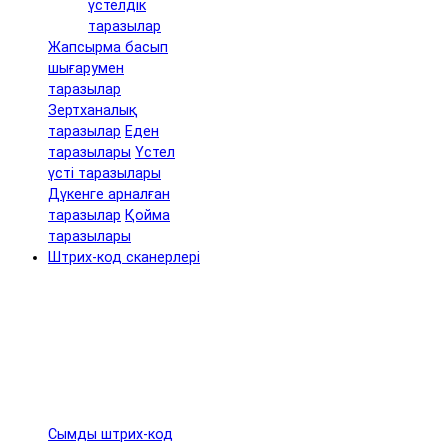
үстелдік
таразылар
Жапсырма басып
шығарумен
таразылар
Зертханалық
таразылар
Еден
таразылары
Үстел
үсті таразылары
Дүкенге арналған
таразылар
Қойма
таразылары
Штрих-код сканерлері
Сымды штрих-код