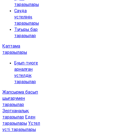
таразылары
Сауда
үстелінің
таразылары
Тұғыры бар
таразылар
Қаптама
таразылары
Буып-түюге
арналған
үстелдік
таразылар
Жапсырма басып
шығарумен
таразылар
Зертханалық
таразылар
Еден
таразылары
Үстел
үсті таразылары