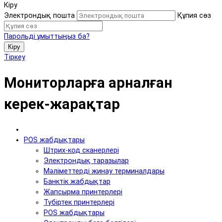
Кіру
Электрондық пошта
Құпия сөз
Парольді ұмыттыңыз ба?
Кіру
Тіркеу
Мониторларға арналған
керек-жарақтар
POS жабдықтары
Штрих-код сканерлері
Электрондық таразылар
Мәліметтерді жинау терминалдары
Банктік жабдықтар
Жапсырма принтерлері
Түбіртек принтерлері
POS жабдықтары