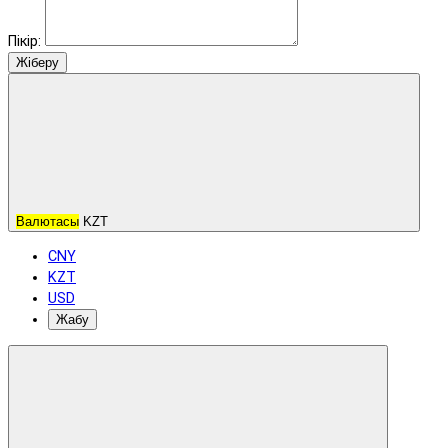
Пікір:
Жіберу
Валютасы
KZT
CNY
KZT
USD
Жабу