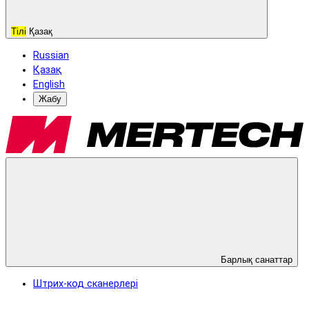
Тілі
Қазақ
Russian
Қазақ
English
Жабу
Барлық санаттар
Штрих-код сканерлері